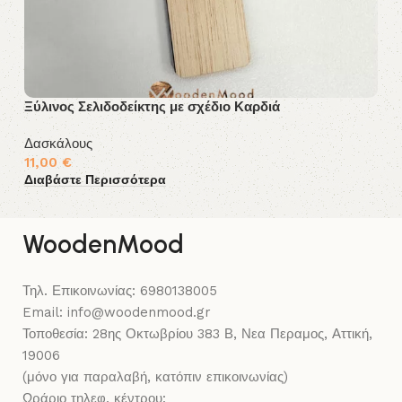
Ξύλινος Σελιδοδείκτης με σχέδιο Καρδιά
Πα
Δασκάλους
Δ
11,00
€
9
Διαβάστε Περισσότερα
Δι
WoodenMood
Τηλ. Επικοινωνίας: 6980138005
Email: info@woodenmood.gr
Τοποθεσία: 28ης Οκτωβρίου 383 Β, Νεα Περαμος, Αττική,
19006
(μόνο για παραλαβή, κατόπιν επικοινωνίας)
Ωράριο τηλεφ. κέντρου: