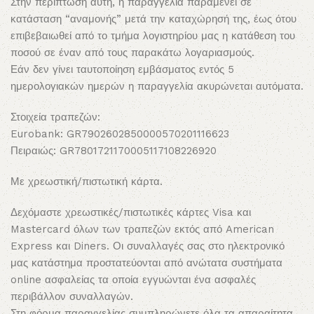
Στην περίπτωση αυτή, η παραγγελία παραμένει σε
κατάσταση “αναμονής” μετά την καταχώρησή της, έως ότου
επιβεβαιωθεί από το τμήμα λογιστηρίου μας η κατάθεση του
ποσού σε έναν από τους παρακάτω λογαριασμούς.
Εάν δεν γίνει ταυτοποίηση εμβάσματος εντός 5
ημερολογιακών ημερών η παραγγελία ακυρώνεται αυτόματα.
Στοιχεία τραπεζών:
Eurobank: GR7902602850000570201116623
Πειραιώς: GR7801721170005117108226920
Με χρεωστική/πιστωτική κάρτα.
Δεχόμαστε χρεωστικές/πιστωτικές κάρτες Visa και
Mastercard όλων των τραπεζών εκτός από American
Express και Diners. Οι συναλλαγές σας στο ηλεκτρονικό
μας κατάστημα προστατεύονται από ανώτατα συστήματα
online ασφαλείας τα οποία εγγυώνται ένα ασφαλές
περιβάλλον συναλλαγών.
Στη φόρμα παραγγελίας συμπληρώνετε όλα τα απαραίτητα