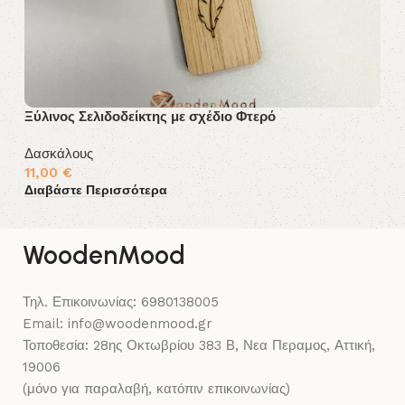
Ξύλινος Σελιδοδείκτης με σχέδιο Φτερό
Πα
Δασκάλους
Δ
11,00
€
9
Διαβάστε Περισσότερα
Δι
WoodenMood
Τηλ. Επικοινωνίας: 6980138005
Email: info@woodenmood.gr
Τοποθεσία: 28ης Οκτωβρίου 383 Β, Νεα Περαμος, Αττική,
19006
(μόνο για παραλαβή, κατόπιν επικοινωνίας)