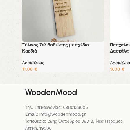
Ξύλινος Σελιδοδείκτης με σχέδιο
Πασχαλιν
Καρδιά
Δασκάλα
Δασκάλους
Δασκάλου
11,00
€
9,00
€
Διαβάστε Περισσότερα
Διαβάστε
WoodenMood
Τηλ. Επικοινωνίας: 6980138005
Email: info@woodenmood.gr
Τοποθεσία: 28ης Οκτωβρίου 383 Β, Νεα Περαμος,
Αττική, 19006