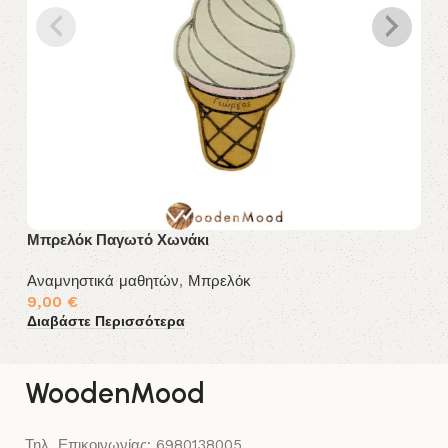
Μπρελόκ Παγωτό Χωνάκι
Μ
Αναμνηστικά μαθητών
,
Μπρελόκ
Αν
Δι
9,00
€
Διαβάστε Περισσότερα
WoodenMood
Τηλ. Επικοινωνίας: 6980138005