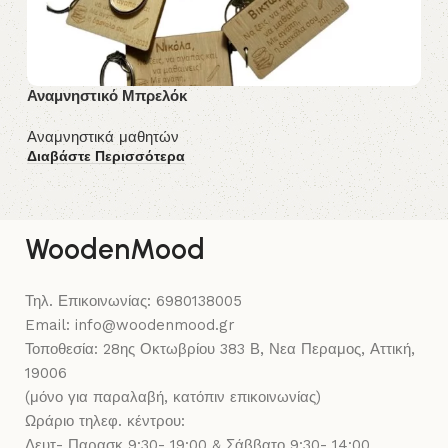
Αναμνηστικό Μπρελόκ
Μ
Αναμνηστικά μαθητών
Αν
Διαβάστε Περισσότερα
9
Δι
WoodenMood
Τηλ. Επικοινωνίας: 6980138005
Email: info@woodenmood.gr
Τοποθεσία: 28ης Οκτωβρίου 383 Β, Νεα Περαμος, Αττική,
19006
(μόνο για παραλαβή, κατόπιν επικοινωνίας)
Ωράριο τηλεφ. κέντρου:
Δευτ- Παρασκ 9:30- 19:00 & Σάββατο 9:30- 14:00