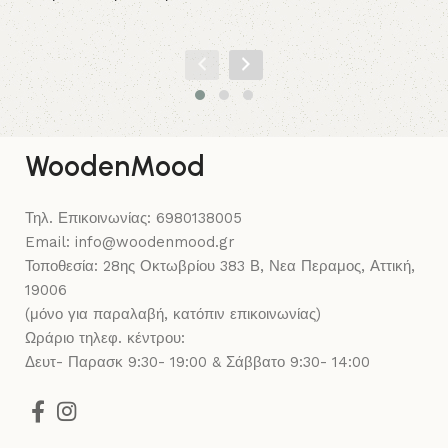
Δι
WoodenMood
Τηλ. Επικοινωνίας: 6980138005
Email: info@woodenmood.gr
Τοποθεσία: 28ης Οκτωβρίου 383 Β, Νεα Περαμος, Αττική,
19006
(μόνο για παραλαβή, κατόπιν επικοινωνίας)
Ωράριο τηλεφ. κέντρου:
Δευτ- Παρασκ 9:30- 19:00 & Σάββατο 9:30- 14:00