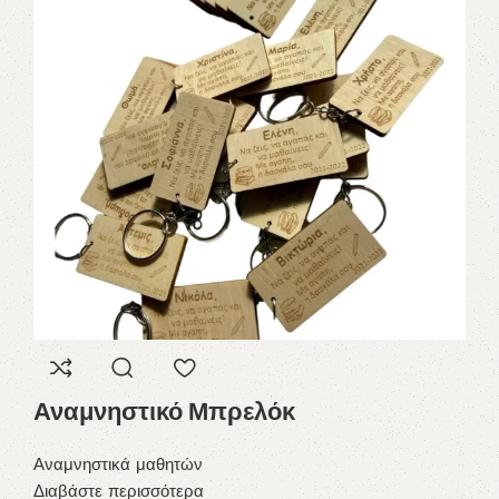
Αναμνηστικό Μπρελόκ
Μ
Π
Αναμνηστικά μαθητών
Διαβάστε περισσότερα
Αν