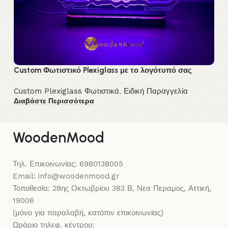
Custom Φωτιστικό Plexiglass με το λογότυπό σας
Cu
Custom Plexiglass Φωτιστικά
,
Ειδική Παραγγελία
Cu
Διαβάστε Περισσότερα
Δι
WoodenMood
Τηλ. Επικοινωνίας: 6980138005
Email: info@woodenmood.gr
Τοποθεσία: 28ης Οκτωβρίου 383 Β, Νεα Περαμος, Αττική,
19006
(μόνο για παραλαβή, κατόπιν επικοινωνίας)
Ωράριο τηλεφ. κέντρου: