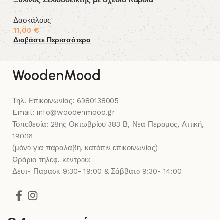
Ξύλινος Σελιδοδείκτης με σχέδιο Καρδιά
Πα
Δασκάλους
Δ
11,00
€
9
Διαβάστε Περισσότερα
Δι
WoodenMood
Τηλ. Επικοινωνίας: 6980138005
Email: info@woodenmood.gr
Τοποθεσία: 28ης Οκτωβρίου 383 Β, Νεα Περαμος, Αττική,
19006
(μόνο για παραλαβή, κατόπιν επικοινωνίας)
Ωράριο τηλεφ. κέντρου:
Δευτ- Παρασκ 9:30- 19:00 & Σάββατο 9:30- 14:00