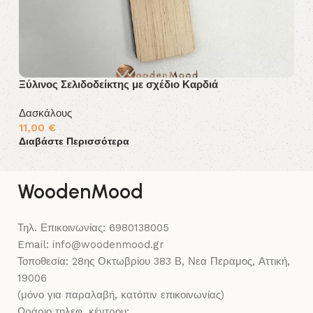
Ξύλινος Σελιδοδείκτης με σχέδιο Καρδιά
Πα
Δασκάλους
Δ
11,00
€
9
Διαβάστε Περισσότερα
Δι
WoodenMood
Τηλ. Επικοινωνίας: 6980138005
Email: info@woodenmood.gr
Τοποθεσία: 28ης Οκτωβρίου 383 Β, Νεα Περαμος, Αττική,
19006
(μόνο για παραλαβή, κατόπιν επικοινωνίας)
Ωράριο τηλεφ. κέντρου: