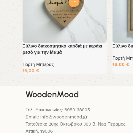
Ξύλινο διακοσμητικό καρδιά με κεράκι
Ξύλινο δι
ρεσό για την Μαμά
Γιορτή Μη
Γιορτή Μητέρας
16,00
€
Διαβάστε
15,00
€
Διαβάστε Περισσότερα
WoodenMood
Τηλ. Επικοινωνίας: 6980138005
Email: info@woodenmood.gr
Τοποθεσία: 28ης Οκτωβρίου 383 Β, Νεα Περαμος,
Αττική, 19006