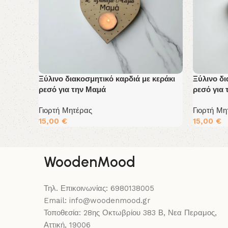
Ξύλινο διακοσμητικό καρδιά με κεράκι
Ξύλινο δι
ρεσό για την Μαμά
ρεσό για
Γιορτή Μητέρας
Γιορτή Μη
15,00
€
15,00
€
Διαβάστε Περισσότερα
Διαβάστε
WoodenMood
Τηλ. Επικοινωνίας: 6980138005
Email: info@woodenmood.gr
Τοποθεσία: 28ης Οκτωβρίου 383 Β, Νεα Περαμος,
Αττική, 19006