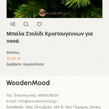
Μπάλα Στολίδι Χριστουγέννων για
Μ
νονά
Π
Μπάλες
Αν
10,00
€
Δι
Διαβάστε περισσότερα
WoodenMood
Τηλ. Επικοινωνίας: 6980138005
Email: info@woodenmood.gr
Τοποθεσία: 28ης Οκτωβρίου 383 Β, Νεα Περαμος, Αττική,