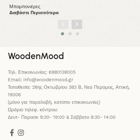
Μπομπονιέρες
Μπ
Διαβάστε Περισσότερα
Δι
WoodenMood
Τηλ. Επικοινωνίας: 6980138005
Email: info@woodenmood.gr
Τοποθεσία: 28ης Οκτωβρίου 383 Β, Νεα Περαμος, Αττική,
19006
(μόνο για παραλαβή, κατόπιν επικοινωνίας)
Ωράριο τηλεφ. κέντρου:
Δευτ- Παρασκ 9:30- 19:00 & Σάββατο 9:30- 14:00