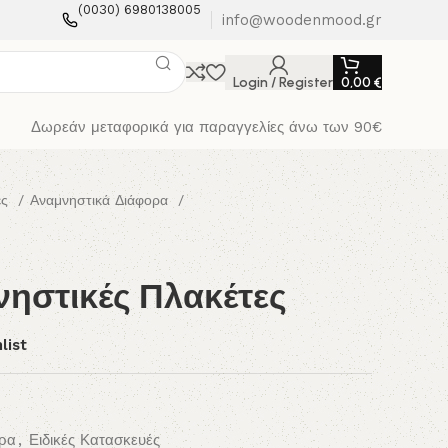
(0030) 6980138005
info@woodenmood.gr
Login / Register
0,00
€
Δωρεάν μεταφορικά για παραγγελίες άνω των 90€
ές
Αναμνηστικά Διάφορα
νηστικές Πλακέτες
list
ορα
,
Ειδικές Κατασκευές