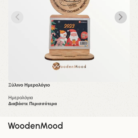
Ξύλινο Ημερολόγιο
Ξύ
Ημερολόγια
Ημ
Διαβάστε Περισσότερα
Δι
WoodenMood