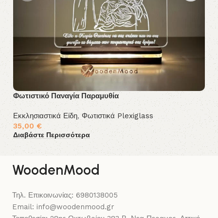
Φωτιστικό Παναγία Παραμυθία
Φω
Εκκλησιαστικά Είδη
,
Φωτιστικά Plexiglass
Εκ
35,00
€
3
Διαβάστε Περισσότερα
Δι
WoodenMood
Τηλ. Επικοινωνίας: 6980138005
Email: info@woodenmood.gr