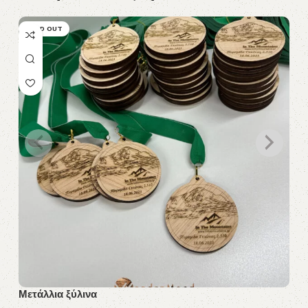
SOLD OUT
Μετάλλια ξύλινα
Βρ