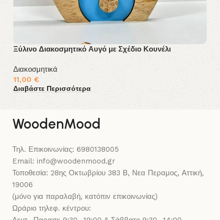
Ξύλινο Διακοσμητικό Αυγό με Σχέδιο Κουνέλι
Δι
Διακοσμητικά
Δι
11,00
€
1
Διαβάστε Περισσότερα
Δι
WoodenMood
Τηλ. Επικοινωνίας: 6980138005
Email: info@woodenmood.gr
Τοποθεσία: 28ης Οκτωβρίου 383 Β, Νεα Περαμος, Αττική,
19006
(μόνο για παραλαβή, κατόπιν επικοινωνίας)
Ωράριο τηλεφ. κέντρου: