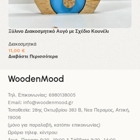
Ξύλινο Διακοσμητικό Αυγό με Σχέδιο Κουνέλι
Δι
Διακοσμητικά
Δι
11,00
€
1
Διαβάστε Περισσότερα
Δι
WoodenMood
Τηλ. Επικοινωνίας: 6980138005
Email: info@woodenmood.gr
Τοποθεσία: 28ης Οκτωβρίου 383 Β, Νεα Περαμος, Αττική,
19006
(μόνο για παραλαβή, κατόπιν επικοινωνίας)
Ωράριο τηλεφ. κέντρου: