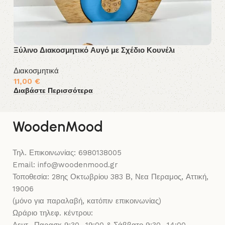
Ξύλινο Διακοσμητικό Αυγό με Σχέδιο Κουνέλι
Δι
Διακοσμητικά
Δι
11,00
€
1
Διαβάστε Περισσότερα
Δι
WoodenMood
Τηλ. Επικοινωνίας: 6980138005
Email: info@woodenmood.gr
Τοποθεσία: 28ης Οκτωβρίου 383 Β, Νεα Περαμος, Αττική,
19006
(μόνο για παραλαβή, κατόπιν επικοινωνίας)
Ωράριο τηλεφ. κέντρου: