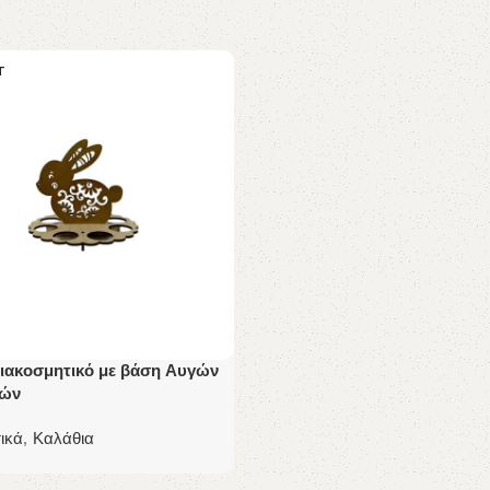
T
διακοσμητικό με βάση Αυγών
νών
ικά
,
Καλάθια
 Περισσότερα