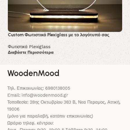
Custom Φωτιστικό Plexiglass με το λογότυπό σας
Cu
Φωτιστικά Plexiglass
Φω
Διαβάστε Περισσότερα
Δι
WoodenMood
Τηλ. Επικοινωνίας: 6980138005
Email: info@woodenmood.gr
Τοποθεσία: 28ης Οκτωβρίου 383 Β, Νεα Περαμος, Αττική,
19006
(μόνο για παραλαβή, κατόπιν επικοινωνίας)
Ωράριο τηλεφ. κέντρου: