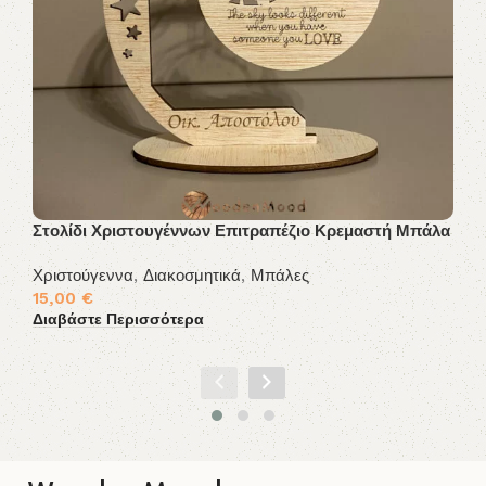
Στολίδι Χριστουγέννων Επιτραπέζιο Κρεμαστή Μπάλα
Κρ
στ
Χριστούγεννα
,
Διακοσμητικά
,
Μπάλες
15,00
€
Δι
Διαβάστε Περισσότερα
13
Δι