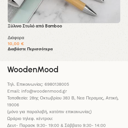
Ξύλινο Στυλό από Bamboo
Ξύ
Διάφορα
Δι
10,00
€
1
Διαβάστε Περισσότερα
Δι
WoodenMood
Τηλ. Επικοινωνίας: 6980138005
Email: info@woodenmood.gr
Τοποθεσία: 28ης Οκτωβρίου 383 Β, Νεα Περαμος, Αττική,
19006
(μόνο για παραλαβή, κατόπιν επικοινωνίας)
Ωράριο τηλεφ. κέντρου:
Δευτ- Παρασκ 9:30- 19:00 & Σάββατο 9:30- 14:00