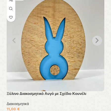
Ξύλινο Διακοσμητικό Αυγό με Σχέδιο Κουνέλι
Δι
Διακοσμητικά
Δι
11,00
€
1