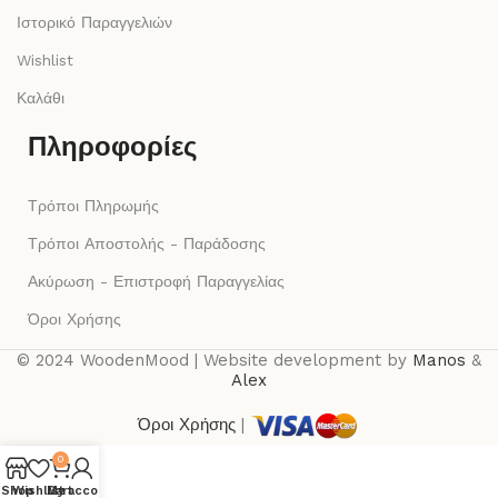
Ιστορικό Παραγγελιών
Wishlist
Καλάθι
Πληροφορίες
Τρόποι Πληρωμής
Τρόποι Αποστολής - Παράδοσης
Ακύρωση - Επιστροφή Παραγγελίας
Όροι Χρήσης
© 2024 WoodenMood | Website development by
Manos
&
Alex
Όροι Χρήσης
|
0
Shop
Wishlist
My account
Cart